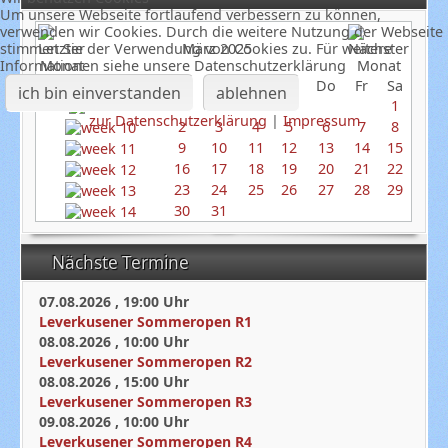
Um unsere Webseite fortlaufend verbessern zu können,
verwenden wir Cookies. Durch die weitere Nutzung der Webseite
stimmen Sie der Verwendung von Cookies zu. Für weitere
März 2025
Informationen siehe unsere Datenschutzerklärung
So
Mo
Di
Mi
Do
Fr
Sa
ich bin einverstanden
ablehnen
1
zur Datenschutzerklärung
|
Impressum
2
3
4
5
6
7
8
9
10
11
12
13
14
15
16
17
18
19
20
21
22
23
24
25
26
27
28
29
30
31
Nächste Termine
07.08.2026
,
19:00
Uhr
Leverkusener Sommeropen R1
08.08.2026
,
10:00
Uhr
Leverkusener Sommeropen R2
08.08.2026
,
15:00
Uhr
Leverkusener Sommeropen R3
09.08.2026
,
10:00
Uhr
Leverkusener Sommeropen R4