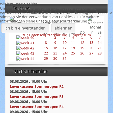
Wir benutzen Cookies
Termine
Um unsere Webseite fortlaufend verbessern zu können,
verwenden wir Cookies. Durch die weitere Nutzung der Webseite
stimmen Sie der Verwendung von Cookies zu. Für weitere
Informationen siehe unsere Datenschutzerklärung
Oktober 2023
ich bin einverstanden
ablehnen
So
Mo
Di
Mi
Do
Fr
Sa
zur Datenschutzerklärung
|
Impressum
1
2
3
4
5
6
7
8
9
10
11
12
13
14
15
16
17
18
19
20
21
22
23
24
25
26
27
28
29
30
31
Nächste Termine
08.08.2026
,
10:00
Uhr
Leverkusener Sommeropen R2
08.08.2026
,
15:00
Uhr
Leverkusener Sommeropen R3
09.08.2026
,
10:00
Uhr
Leverkusener Sommeropen R4
09.08.2026
,
15:00
Uhr