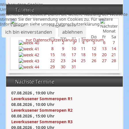
Wir benutzen Cookies
Termine
Um unsere Webseite fortlaufend verbessern zu können,
verwenden wir Cookies. Durch die weitere Nutzung der Webseite
stimmen Sie der Verwendung von Cookies zu. Für weitere
Informationen siehe unsere Datenschutzerklärung
Oktober 2023
ich bin einverstanden
ablehnen
So
Mo
Di
Mi
Do
Fr
Sa
zur Datenschutzerklärung
|
Impressum
1
2
3
4
5
6
7
8
9
10
11
12
13
14
15
16
17
18
19
20
21
22
23
24
25
26
27
28
29
30
31
Nächste Termine
07.08.2026
,
19:00
Uhr
Leverkusener Sommeropen R1
08.08.2026
,
10:00
Uhr
Leverkusener Sommeropen R2
08.08.2026
,
15:00
Uhr
Leverkusener Sommeropen R3
09.08.2026
,
10:00
Uhr