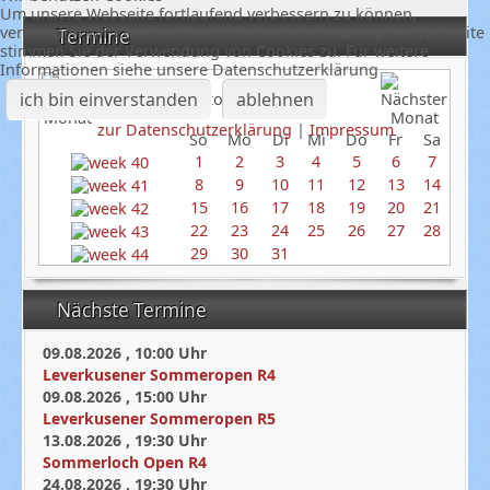
Um unsere Webseite fortlaufend verbessern zu können,
verwenden wir Cookies. Durch die weitere Nutzung der Webseite
Termine
stimmen Sie der Verwendung von Cookies zu. Für weitere
Informationen siehe unsere Datenschutzerklärung
ich bin einverstanden
ablehnen
Oktober 2023
zur Datenschutzerklärung
|
Impressum
So
Mo
Di
Mi
Do
Fr
Sa
1
2
3
4
5
6
7
8
9
10
11
12
13
14
15
16
17
18
19
20
21
22
23
24
25
26
27
28
29
30
31
Nächste Termine
09.08.2026
,
10:00
Uhr
Leverkusener Sommeropen R4
09.08.2026
,
15:00
Uhr
Leverkusener Sommeropen R5
13.08.2026
,
19:30
Uhr
Sommerloch Open R4
24.08.2026
,
19:30
Uhr