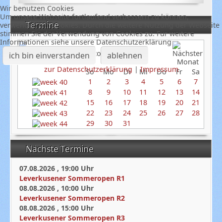
Wir benutzen Cookies
Um unsere Webseite fortlaufend verbessern zu können,
Termine
verwenden wir Cookies. Durch die weitere Nutzung der Webseite
stimmen Sie der Verwendung von Cookies zu. Für weitere
Informationen siehe unsere Datenschutzerklärung
Oktober 2023
ich bin einverstanden
ablehnen
zur Datenschutzerklärung
|
Impressum
So
Mo
Di
Mi
Do
Fr
Sa
1
2
3
4
5
6
7
8
9
10
11
12
13
14
15
16
17
18
19
20
21
22
23
24
25
26
27
28
29
30
31
Nächste Termine
07.08.2026
,
19:00
Uhr
Leverkusener Sommeropen R1
08.08.2026
,
10:00
Uhr
Leverkusener Sommeropen R2
08.08.2026
,
15:00
Uhr
Leverkusener Sommeropen R3