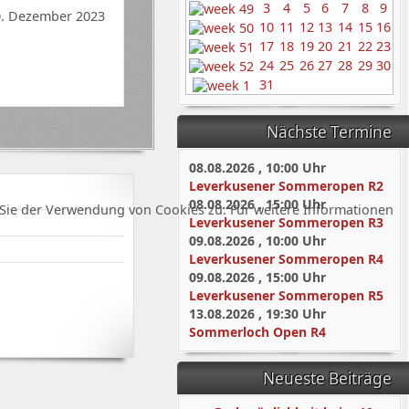
3
4
5
6
7
8
9
0. Dezember 2023
10
11
12
13
14
15
16
17
18
19
20
21
22
23
24
25
26
27
28
29
30
31
Nächste Termine
08.08.2026
,
10:00
Uhr
Leverkusener Sommeropen R2
08.08.2026
,
15:00
Uhr
Sie der Verwendung von Cookies zu. Für weitere Informationen
Leverkusener Sommeropen R3
09.08.2026
,
10:00
Uhr
Leverkusener Sommeropen R4
09.08.2026
,
15:00
Uhr
Leverkusener Sommeropen R5
13.08.2026
,
19:30
Uhr
Sommerloch Open R4
Neueste Beiträge