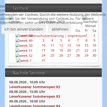
Wir benutzen Cookies
Termine
Um unsere Webseite fortlaufend verbessern zu können,
verwenden wir Cookies. Durch die weitere Nutzung der Webseite
stimmen Sie der Verwendung von Cookies zu. Für weitere
Dezember 2023
Informationen siehe unsere Datenschutzerklärung
ich bin einverstanden
ablehnen
So
Mo
Di
Mi
Do
Fr
Sa
1
2
zur Datenschutzerklärung
|
Impressum
3
4
5
6
7
8
9
10
11
12
13
14
15
16
17
18
19
20
21
22
23
24
25
26
27
28
29
30
31
Nächste Termine
08.08.2026
,
10:00
Uhr
Leverkusener Sommeropen R2
08.08.2026
,
15:00
Uhr
Leverkusener Sommeropen R3
09.08.2026
,
10:00
Uhr
Leverkusener Sommeropen R4