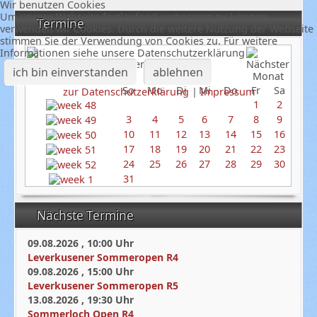
Wir benutzen Cookies
Um unsere Webseite fortlaufend verbessern zu können,
Termine
verwenden wir Cookies. Durch die weitere Nutzung der Webseite
stimmen Sie der Verwendung von Cookies zu. Für weitere
Informationen siehe unsere Datenschutzerklärung
Dezember 2023
ich bin einverstanden
ablehnen
So
Mo
Di
Mi
Do
Fr
Sa
zur Datenschutzerklärung
|
Impressum
1
2
3
4
5
6
7
8
9
10
11
12
13
14
15
16
17
18
19
20
21
22
23
24
25
26
27
28
29
30
31
Nächste Termine
09.08.2026
,
10:00
Uhr
Leverkusener Sommeropen R4
09.08.2026
,
15:00
Uhr
Leverkusener Sommeropen R5
13.08.2026
,
19:30
Uhr
Sommerloch Open R4