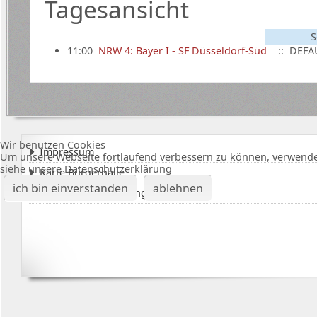
Tagesansicht
S
11:00
NRW 4: Bayer I - SF Düsseldorf-Süd
:: DEFA
Wir benutzen Cookies
Impressum
Um unsere Webseite fortlaufend verbessern zu können, verwende
siehe unsere Datenschutzerklärung
Karte Bürgerhalle
ich bin einverstanden
ablehnen
Datenschutzerklärung