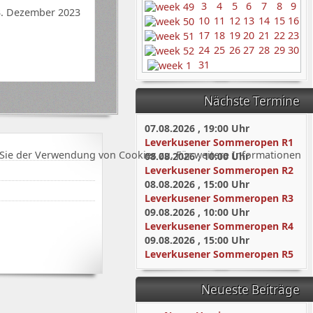
3
4
5
6
7
8
9
3. Dezember 2023
10
11
12
13
14
15
16
17
18
19
20
21
22
23
24
25
26
27
28
29
30
31
Nächste Termine
07.08.2026
,
19:00
Uhr
Leverkusener Sommeropen R1
Sie der Verwendung von Cookies zu. Für weitere Informationen
08.08.2026
,
10:00
Uhr
Leverkusener Sommeropen R2
08.08.2026
,
15:00
Uhr
Leverkusener Sommeropen R3
09.08.2026
,
10:00
Uhr
Leverkusener Sommeropen R4
09.08.2026
,
15:00
Uhr
Leverkusener Sommeropen R5
Neueste Beiträge