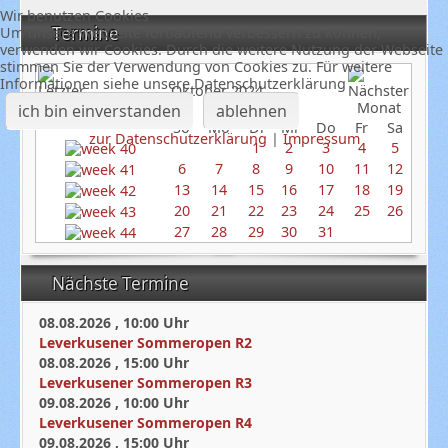
Wir benutzen Cookies
Termine
Um unsere Webseite fortlaufend verbessern zu können,
verwenden wir Cookies. Durch die weitere Nutzung der Webseite
stimmen Sie der Verwendung von Cookies zu. Für weitere
Informationen siehe unsere Datenschutzerklärung
Oktober 2024
ich bin einverstanden
ablehnen
So
Mo
Di
Mi
Do
Fr
Sa
zur Datenschutzerklärung
|
Impressum
1
2
3
4
5
6
7
8
9
10
11
12
13
14
15
16
17
18
19
20
21
22
23
24
25
26
27
28
29
30
31
Nächste Termine
08.08.2026
,
10:00
Uhr
Leverkusener Sommeropen R2
08.08.2026
,
15:00
Uhr
Leverkusener Sommeropen R3
09.08.2026
,
10:00
Uhr
Leverkusener Sommeropen R4
09.08.2026
,
15:00
Uhr