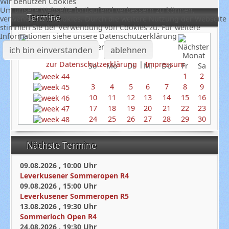
Wir benutzen Cookies
Um unsere Webseite fortlaufend verbessern zu können,
Termine
verwenden wir Cookies. Durch die weitere Nutzung der Webseite
stimmen Sie der Verwendung von Cookies zu. Für weitere
Informationen siehe unsere Datenschutzerklärung
November 2024
ich bin einverstanden
ablehnen
zur Datenschutzerklärung
|
Impressum
So
Mo
Di
Mi
Do
Fr
Sa
1
2
3
4
5
6
7
8
9
10
11
12
13
14
15
16
17
18
19
20
21
22
23
24
25
26
27
28
29
30
Nächste Termine
09.08.2026
,
10:00
Uhr
Leverkusener Sommeropen R4
09.08.2026
,
15:00
Uhr
Leverkusener Sommeropen R5
13.08.2026
,
19:30
Uhr
Sommerloch Open R4
24.08.2026
,
19:30
Uhr