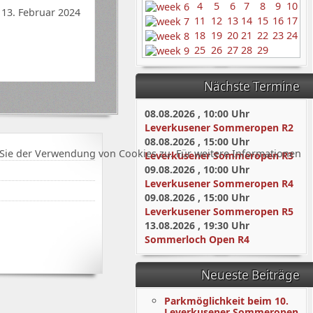
4
5
6
7
8
9
10
 13. Februar 2024
11
12
13
14
15
16
17
18
19
20
21
22
23
24
25
26
27
28
29
Nächste Termine
08.08.2026
,
10:00
Uhr
Leverkusener Sommeropen R2
08.08.2026
,
15:00
Uhr
Sie der Verwendung von Cookies zu. Für weitere Informationen
Leverkusener Sommeropen R3
09.08.2026
,
10:00
Uhr
Leverkusener Sommeropen R4
09.08.2026
,
15:00
Uhr
Leverkusener Sommeropen R5
13.08.2026
,
19:30
Uhr
Sommerloch Open R4
Neueste Beiträge
Parkmöglichkeit beim 10.
Leverkusener Sommeropen