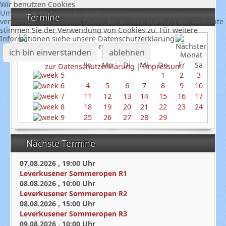
Wir benutzen Cookies
Um unsere Webseite fortlaufend verbessern zu können,
Termine
verwenden wir Cookies. Durch die weitere Nutzung der Webseite
stimmen Sie der Verwendung von Cookies zu. Für weitere
Informationen siehe unsere Datenschutzerklärung
Februar 2024
ich bin einverstanden
ablehnen
So
Mo
Di
Mi
Do
Fr
Sa
zur Datenschutzerklärung
|
Impressum
1
2
3
4
5
6
7
8
9
10
11
12
13
14
15
16
17
18
19
20
21
22
23
24
25
26
27
28
29
Nächste Termine
07.08.2026
,
19:00
Uhr
Leverkusener Sommeropen R1
08.08.2026
,
10:00
Uhr
Leverkusener Sommeropen R2
08.08.2026
,
15:00
Uhr
Leverkusener Sommeropen R3
09.08.2026
,
10:00
Uhr