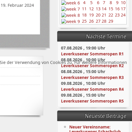
4
5
6
7
8
9
10
19. Februar 2024
11
12
13
14
15
16
17
18
19
20
21
22
23
24
25
26
27
28
29
Nächste Termine
07.08.2026
,
19:00
Uhr
Leverkusener Sommeropen R1
08.08.2026
,
10:00
Uhr
Sie der Verwendung von Cookies zu. Für weitere Informationen
Leverkusener Sommeropen R2
08.08.2026
,
15:00
Uhr
Leverkusener Sommeropen R3
09.08.2026
,
10:00
Uhr
Leverkusener Sommeropen R4
09.08.2026
,
15:00
Uhr
Leverkusener Sommeropen R5
Neueste Beiträge
Neuer Vereinsname:
Leverkusener Schachclub