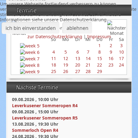
Um unsere Webseite fortlaufend verbessern zu können,
verwenden wir Cookies. Durch die weitere Nutzung der Webseite
Termine
stimmen Sie der Verwendung von Cookies zu. Für weitere
Informationen siehe unsere Datenschutzerklärung
ich bin einverstanden
ablehnen
Februar 2024
zur Datenschutzerklärung
|
Impressum
So
Mo
Di
Mi
Do
Fr
Sa
1
2
3
4
5
6
7
8
9
10
11
12
13
14
15
16
17
18
19
20
21
22
23
24
25
26
27
28
29
Nächste Termine
09.08.2026
,
10:00
Uhr
Leverkusener Sommeropen R4
09.08.2026
,
15:00
Uhr
Leverkusener Sommeropen R5
13.08.2026
,
19:30
Uhr
Sommerloch Open R4
24.08.2026
,
19:30
Uhr