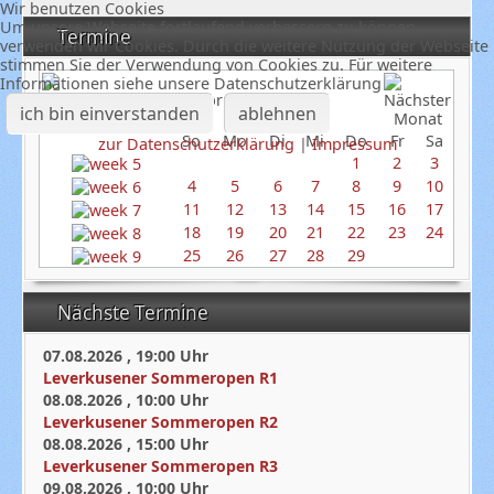
Wir benutzen Cookies
Um unsere Webseite fortlaufend verbessern zu können,
Termine
verwenden wir Cookies. Durch die weitere Nutzung der Webseite
stimmen Sie der Verwendung von Cookies zu. Für weitere
Informationen siehe unsere Datenschutzerklärung
Februar 2024
ich bin einverstanden
ablehnen
So
Mo
Di
Mi
Do
Fr
Sa
zur Datenschutzerklärung
|
Impressum
1
2
3
4
5
6
7
8
9
10
11
12
13
14
15
16
17
18
19
20
21
22
23
24
25
26
27
28
29
Nächste Termine
07.08.2026
,
19:00
Uhr
Leverkusener Sommeropen R1
08.08.2026
,
10:00
Uhr
Leverkusener Sommeropen R2
08.08.2026
,
15:00
Uhr
Leverkusener Sommeropen R3
09.08.2026
,
10:00
Uhr