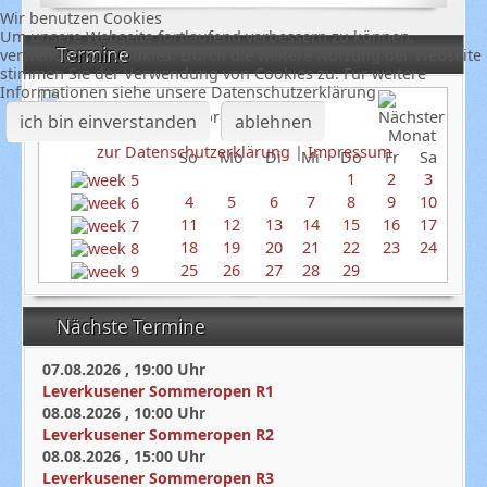
Wir benutzen Cookies
Um unsere Webseite fortlaufend verbessern zu können,
Termine
verwenden wir Cookies. Durch die weitere Nutzung der Webseite
stimmen Sie der Verwendung von Cookies zu. Für weitere
Informationen siehe unsere Datenschutzerklärung
Februar 2024
ich bin einverstanden
ablehnen
zur Datenschutzerklärung
|
Impressum
So
Mo
Di
Mi
Do
Fr
Sa
1
2
3
4
5
6
7
8
9
10
11
12
13
14
15
16
17
18
19
20
21
22
23
24
25
26
27
28
29
Nächste Termine
07.08.2026
,
19:00
Uhr
Leverkusener Sommeropen R1
08.08.2026
,
10:00
Uhr
Leverkusener Sommeropen R2
08.08.2026
,
15:00
Uhr
Leverkusener Sommeropen R3