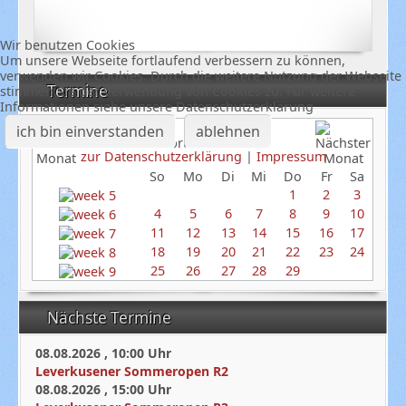
Wir benutzen Cookies
Um unsere Webseite fortlaufend verbessern zu können,
verwenden wir Cookies. Durch die weitere Nutzung der Webseite
Termine
stimmen Sie der Verwendung von Cookies zu. Für weitere
Informationen siehe unsere Datenschutzerklärung
ich bin einverstanden
ablehnen
Februar 2024
zur Datenschutzerklärung
|
Impressum
So
Mo
Di
Mi
Do
Fr
Sa
1
2
3
4
5
6
7
8
9
10
11
12
13
14
15
16
17
18
19
20
21
22
23
24
25
26
27
28
29
Nächste Termine
08.08.2026
,
10:00
Uhr
Leverkusener Sommeropen R2
08.08.2026
,
15:00
Uhr