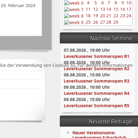
4
5
6
7
8
9
10
29. Februar 2024
11
12
13
14
15
16
17
18
19
20
21
22
23
24
25
26
27
28
29
Nächste Termine
07.08.2026
,
19:00
Uhr
Leverkusener Sommeropen R1
08.08.2026
,
10:00
Uhr
Sie der Verwendung von Cookies zu. Für weitere Informationen
Leverkusener Sommeropen R2
08.08.2026
,
15:00
Uhr
Leverkusener Sommeropen R3
09.08.2026
,
10:00
Uhr
Leverkusener Sommeropen R4
09.08.2026
,
15:00
Uhr
Leverkusener Sommeropen R5
Neueste Beiträge
Neuer Vereinsname:
Leverkusener Schachclub