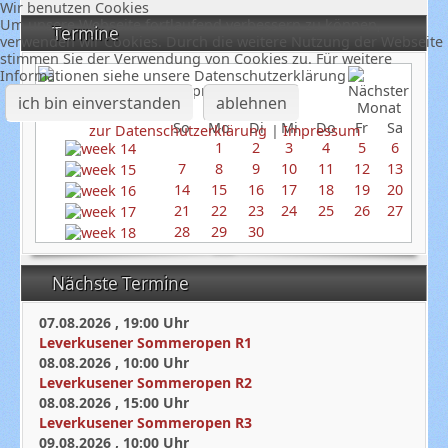
Wir benutzen Cookies
Um unsere Webseite fortlaufend verbessern zu können,
Termine
verwenden wir Cookies. Durch die weitere Nutzung der Webseite
stimmen Sie der Verwendung von Cookies zu. Für weitere
Informationen siehe unsere Datenschutzerklärung
April 2024
ich bin einverstanden
ablehnen
So
Mo
Di
Mi
Do
Fr
Sa
zur Datenschutzerklärung
|
Impressum
1
2
3
4
5
6
7
8
9
10
11
12
13
14
15
16
17
18
19
20
21
22
23
24
25
26
27
28
29
30
Nächste Termine
07.08.2026
,
19:00
Uhr
Leverkusener Sommeropen R1
08.08.2026
,
10:00
Uhr
Leverkusener Sommeropen R2
08.08.2026
,
15:00
Uhr
Leverkusener Sommeropen R3
09.08.2026
,
10:00
Uhr