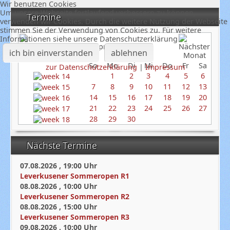
Wir benutzen Cookies
Um unsere Webseite fortlaufend verbessern zu können,
Termine
verwenden wir Cookies. Durch die weitere Nutzung der Webseite
stimmen Sie der Verwendung von Cookies zu. Für weitere
Informationen siehe unsere Datenschutzerklärung
April 2024
ich bin einverstanden
ablehnen
So
Mo
Di
Mi
Do
Fr
Sa
zur Datenschutzerklärung
|
Impressum
1
2
3
4
5
6
7
8
9
10
11
12
13
14
15
16
17
18
19
20
21
22
23
24
25
26
27
28
29
30
Nächste Termine
07.08.2026
,
19:00
Uhr
Leverkusener Sommeropen R1
08.08.2026
,
10:00
Uhr
Leverkusener Sommeropen R2
08.08.2026
,
15:00
Uhr
Leverkusener Sommeropen R3
09.08.2026
,
10:00
Uhr