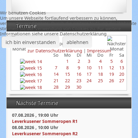
Wir benutzen Cookies
Um unsere Webseite fortlaufend verbessern zu können,
verwenden wir Cookies. Durch die weitere Nutzung der Webseite
Termine
stimmen Sie der Verwendung von Cookies zu. Für weitere
Informationen siehe unsere Datenschutzerklärung
ich bin einverstanden
ablehnen
April 2024
zur Datenschutzerklärung
|
Impressum
So
Mo
Di
Mi
Do
Fr
Sa
1
2
3
4
5
6
7
8
9
10
11
12
13
14
15
16
17
18
19
20
21
22
23
24
25
26
27
28
29
30
Nächste Termine
07.08.2026
,
19:00
Uhr
Leverkusener Sommeropen R1
08.08.2026
,
10:00
Uhr
Leverkusener Sommeropen R2