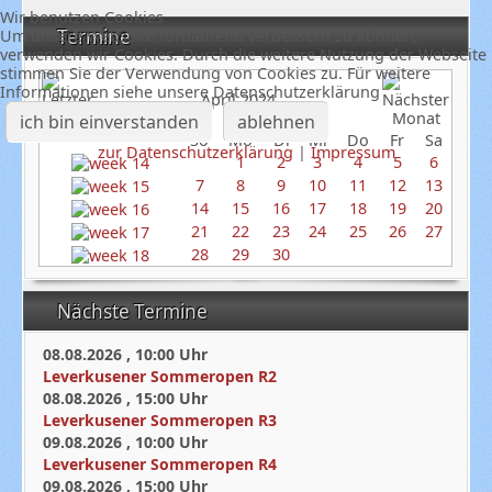
Wir benutzen Cookies
Termine
Um unsere Webseite fortlaufend verbessern zu können,
verwenden wir Cookies. Durch die weitere Nutzung der Webseite
stimmen Sie der Verwendung von Cookies zu. Für weitere
Informationen siehe unsere Datenschutzerklärung
April 2024
ich bin einverstanden
ablehnen
So
Mo
Di
Mi
Do
Fr
Sa
zur Datenschutzerklärung
|
Impressum
1
2
3
4
5
6
7
8
9
10
11
12
13
14
15
16
17
18
19
20
21
22
23
24
25
26
27
28
29
30
Nächste Termine
08.08.2026
,
10:00
Uhr
Leverkusener Sommeropen R2
08.08.2026
,
15:00
Uhr
Leverkusener Sommeropen R3
09.08.2026
,
10:00
Uhr
Leverkusener Sommeropen R4
09.08.2026
,
15:00
Uhr