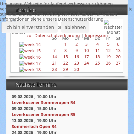
Um unsere Webseite fortlaufend verbessern zu können,
verwenden wir Cookies. Durch die weitere Nutzung der Webseite
Termine
stimmen Sie der Verwendung von Cookies zu. Für weitere
Informationen siehe unsere Datenschutzerklärung
ich bin einverstanden
ablehnen
April 2024
zur Datenschutzerklärung
|
Impressum
So
Mo
Di
Mi
Do
Fr
Sa
1
2
3
4
5
6
7
8
9
10
11
12
13
14
15
16
17
18
19
20
21
22
23
24
25
26
27
28
29
30
Nächste Termine
09.08.2026
,
10:00
Uhr
Leverkusener Sommeropen R4
09.08.2026
,
15:00
Uhr
Leverkusener Sommeropen R5
13.08.2026
,
19:30
Uhr
Sommerloch Open R4
24.08.2026
,
19:30
Uhr