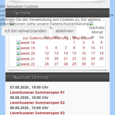
Wir benutzen Cookies
Um unsere Webseite fortlaufend verbessern zu können,
Termine
verwenden wir Cookies. Durch die weitere Nutzung der Webseite
stimmen Sie der Verwendung von Cookies zu. Für weitere
Informationen siehe unsere Datenschutzerklärung
Mai 2024
ich bin einverstanden
ablehnen
So
Mo
Di
Mi
Do
Fr
Sa
zur Datenschutzerklärung
|
Impressum
1
2
3
4
5
6
7
8
9
10
11
12
13
14
15
16
17
18
19
20
21
22
23
24
25
26
27
28
29
30
31
Nächste Termine
07.08.2026
,
19:00
Uhr
Leverkusener Sommeropen R1
08.08.2026
,
10:00
Uhr
Leverkusener Sommeropen R2
08.08.2026
,
15:00
Uhr
Leverkusener Sommeropen R3