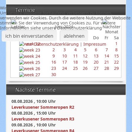
Wir benutzen Cookies
Termine
Um unsere Webseite fortlaufend verbessern zu können,
verwenden wir Cookies. Durch die weitere Nutzung der Webseite
stimmen Sie der Verwendung von Cookies zu. Für weitere
Juni 2024
Informationen siehe unsere Datenschutzerklärung
ich bin einverstanden
ablehnen
So
Mo
Di
Mi
Do
Fr
Sa
1
zur Datenschutzerklärung
|
Impressum
2
3
4
5
6
7
8
9
10
11
12
13
14
15
16
17
18
19
20
21
22
23
24
25
26
27
28
29
30
Nächste Termine
08.08.2026
,
10:00
Uhr
Leverkusener Sommeropen R2
08.08.2026
,
15:00
Uhr
Leverkusener Sommeropen R3
09.08.2026
,
10:00
Uhr
Leverkusener Sommeropen R4