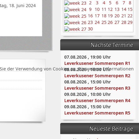
2
3
4
5
6
7
8
tag, 18. Juni 2024
9
10
11
12
13
14
15
16
17
18
19
20
21
22
23
24
25
26
27
28
29
30
Nächste Termine
07.08.2026
,
19:00
Uhr
Leverkusener Sommeropen R1
Sie der Verwendung von Cookies zu. Für weitere Informationen
08.08.2026
,
10:00
Uhr
Leverkusener Sommeropen R2
08.08.2026
,
15:00
Uhr
Leverkusener Sommeropen R3
09.08.2026
,
10:00
Uhr
Leverkusener Sommeropen R4
09.08.2026
,
15:00
Uhr
Leverkusener Sommeropen R5
Neueste Beiträge