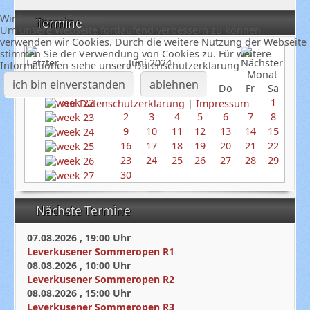
Wir benutzen Cookies
Termine
Um unsere Webseite fortlaufend verbessern zu können,
verwenden wir Cookies. Durch die weitere Nutzung der Webseite
stimmen Sie der Verwendung von Cookies zu. Für weitere
Juni 2024
Informationen siehe unsere Datenschutzerklärung
ich bin einverstanden
ablehnen
So
Mo
Di
Mi
Do
Fr
Sa
1
zur Datenschutzerklärung
|
Impressum
2
3
4
5
6
7
8
9
10
11
12
13
14
15
16
17
18
19
20
21
22
23
24
25
26
27
28
29
30
Nächste Termine
07.08.2026
,
19:00
Uhr
Leverkusener Sommeropen R1
08.08.2026
,
10:00
Uhr
Leverkusener Sommeropen R2
08.08.2026
,
15:00
Uhr
Leverkusener Sommeropen R3