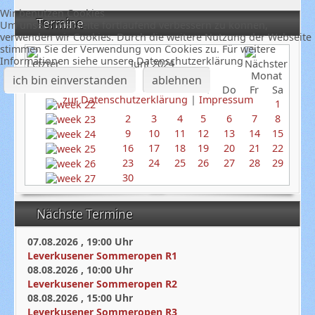
Wir benutzen Cookies
Termine
Um unsere Webseite fortlaufend verbessern zu können,
verwenden wir Cookies. Durch die weitere Nutzung der Webseite
stimmen Sie der Verwendung von Cookies zu. Für weitere
Informationen siehe unsere Datenschutzerklärung
Juni 2024
ich bin einverstanden
ablehnen
So
Mo
Di
Mi
Do
Fr
Sa
zur Datenschutzerklärung
|
Impressum
1
2
3
4
5
6
7
8
9
10
11
12
13
14
15
16
17
18
19
20
21
22
23
24
25
26
27
28
29
30
Nächste Termine
07.08.2026
,
19:00
Uhr
Leverkusener Sommeropen R1
08.08.2026
,
10:00
Uhr
Leverkusener Sommeropen R2
08.08.2026
,
15:00
Uhr
Leverkusener Sommeropen R3