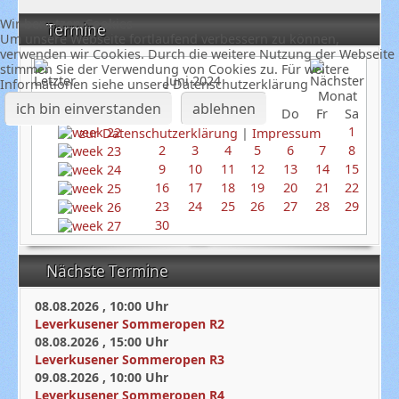
Wir benutzen Cookies
Termine
Um unsere Webseite fortlaufend verbessern zu können,
verwenden wir Cookies. Durch die weitere Nutzung der Webseite
stimmen Sie der Verwendung von Cookies zu. Für weitere
Juni 2024
Informationen siehe unsere Datenschutzerklärung
ich bin einverstanden
ablehnen
So
Mo
Di
Mi
Do
Fr
Sa
1
zur Datenschutzerklärung
|
Impressum
2
3
4
5
6
7
8
9
10
11
12
13
14
15
16
17
18
19
20
21
22
23
24
25
26
27
28
29
30
Nächste Termine
08.08.2026
,
10:00
Uhr
Leverkusener Sommeropen R2
08.08.2026
,
15:00
Uhr
Leverkusener Sommeropen R3
09.08.2026
,
10:00
Uhr
Leverkusener Sommeropen R4