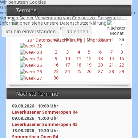
Wir benutzen Cookies
Um unsere Webseite fortlaufend verbessern zu können,
Termine
verwenden wir Cookies. Durch die weitere Nutzung der Webseite
stimmen Sie der Verwendung von Cookies zu. Für weitere
Informationen siehe unsere Datenschutzerklärung
Juni 2024
ich bin einverstanden
ablehnen
So
Mo
Di
Mi
Do
Fr
Sa
zur Datenschutzerklärung
|
Impressum
1
2
3
4
5
6
7
8
9
10
11
12
13
14
15
16
17
18
19
20
21
22
23
24
25
26
27
28
29
30
Nächste Termine
09.08.2026
,
10:00
Uhr
Leverkusener Sommeropen R4
09.08.2026
,
15:00
Uhr
Leverkusener Sommeropen R5
13.08.2026
,
19:30
Uhr
Sommerloch Open R4