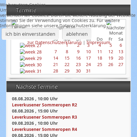
Wir benutzen Cookies
Termine
Um unsere Webseite fortlaufend verbessern zu können,
verwenden wir Cookies. Durch die weitere Nutzung der Webseite
stimmen Sie der Verwendung von Cookies zu. Für weitere
Informationen siehe unsere Datenschutzerklärung
Juli 2024
ich bin einverstanden
ablehnen
So
Mo
Di
Mi
Do
Fr
Sa
zur Datenschutzerklärung
|
Impressum
1
2
3
4
5
6
7
8
9
10
11
12
13
14
15
16
17
18
19
20
21
22
23
24
25
26
27
28
29
30
31
Nächste Termine
08.08.2026
,
10:00
Uhr
Leverkusener Sommeropen R2
08.08.2026
,
15:00
Uhr
Leverkusener Sommeropen R3
09.08.2026
,
10:00
Uhr
Leverkusener Sommeropen R4
09.08.2026
,
15:00
Uhr