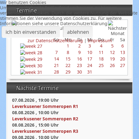
Wir benutzen Cookies
Um unsere Webseite fortlaufend verbessern zu können,
Termine
verwenden wir Cookies. Durch die weitere Nutzung der Webseite
stimmen Sie der Verwendung von Cookies zu. Für weitere
Informationen siehe unsere Datenschutzerklärung
Juli 2024
ich bin einverstanden
ablehnen
So
Mo
Di
Mi
Do
Fr
Sa
zur Datenschutzerklärung
|
Impressum
1
2
3
4
5
6
7
8
9
10
11
12
13
14
15
16
17
18
19
20
21
22
23
24
25
26
27
28
29
30
31
Nächste Termine
07.08.2026
,
19:00
Uhr
Leverkusener Sommeropen R1
08.08.2026
,
10:00
Uhr
Leverkusener Sommeropen R2
08.08.2026
,
15:00
Uhr
Leverkusener Sommeropen R3
09.08.2026
,
10:00
Uhr