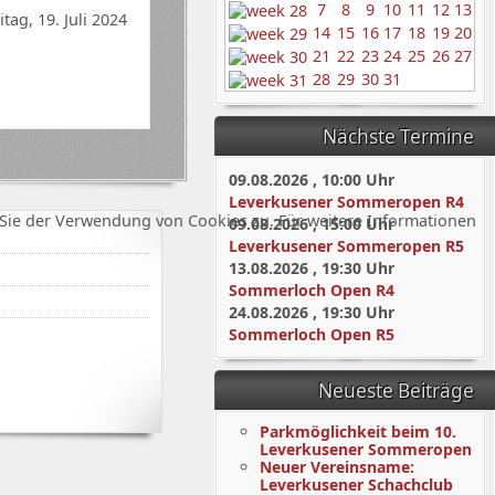
7
8
9
10
11
12
13
itag, 19. Juli 2024
14
15
16
17
18
19
20
21
22
23
24
25
26
27
28
29
30
31
Nächste Termine
09.08.2026
,
10:00
Uhr
Leverkusener Sommeropen R4
Sie der Verwendung von Cookies zu. Für weitere Informationen
09.08.2026
,
15:00
Uhr
Leverkusener Sommeropen R5
13.08.2026
,
19:30
Uhr
Sommerloch Open R4
24.08.2026
,
19:30
Uhr
Sommerloch Open R5
Neueste Beiträge
Parkmöglichkeit beim 10.
Leverkusener Sommeropen
Neuer Vereinsname:
Leverkusener Schachclub