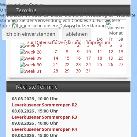
Wir benutzen Cookies
Termine
Um unsere Webseite fortlaufend verbessern zu können,
verwenden wir Cookies. Durch die weitere Nutzung der Webseite
stimmen Sie der Verwendung von Cookies zu. Für weitere
Informationen siehe unsere Datenschutzerklärung
Juli 2024
ich bin einverstanden
ablehnen
So
Mo
Di
Mi
Do
Fr
Sa
zur Datenschutzerklärung
|
Impressum
1
2
3
4
5
6
7
8
9
10
11
12
13
14
15
16
17
18
19
20
21
22
23
24
25
26
27
28
29
30
31
Nächste Termine
08.08.2026
,
10:00
Uhr
Leverkusener Sommeropen R2
08.08.2026
,
15:00
Uhr
Leverkusener Sommeropen R3
09.08.2026
,
10:00
Uhr
Leverkusener Sommeropen R4
09.08.2026
,
15:00
Uhr