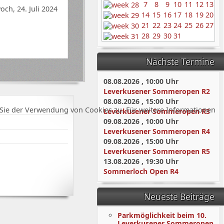
7
8
9
10
11
12
13
och, 24. Juli 2024
14
15
16
17
18
19
20
21
22
23
24
25
26
27
28
29
30
31
Nächste Termine
08.08.2026
,
10:00
Uhr
Leverkusener Sommeropen R2
08.08.2026
,
15:00
Uhr
Sie der Verwendung von Cookies zu. Für weitere Informationen
Leverkusener Sommeropen R3
09.08.2026
,
10:00
Uhr
Leverkusener Sommeropen R4
09.08.2026
,
15:00
Uhr
Leverkusener Sommeropen R5
13.08.2026
,
19:30
Uhr
Sommerloch Open R4
Neueste Beiträge
Parkmöglichkeit beim 10.
Leverkusener Sommeropen