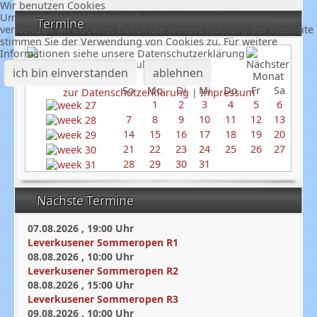
Wir benutzen Cookies
Um unsere Webseite fortlaufend verbessern zu können,
Termine
verwenden wir Cookies. Durch die weitere Nutzung der Webseite
stimmen Sie der Verwendung von Cookies zu. Für weitere
Informationen siehe unsere Datenschutzerklärung
Juli 2024
ich bin einverstanden
ablehnen
So
Mo
Di
Mi
Do
Fr
Sa
zur Datenschutzerklärung
|
Impressum
1
2
3
4
5
6
7
8
9
10
11
12
13
14
15
16
17
18
19
20
21
22
23
24
25
26
27
28
29
30
31
Nächste Termine
07.08.2026
,
19:00
Uhr
Leverkusener Sommeropen R1
08.08.2026
,
10:00
Uhr
Leverkusener Sommeropen R2
08.08.2026
,
15:00
Uhr
Leverkusener Sommeropen R3
09.08.2026
,
10:00
Uhr