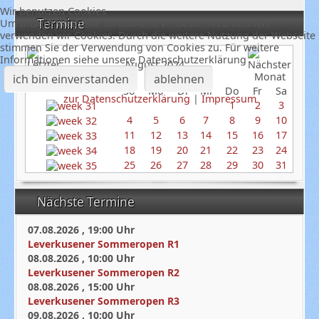
Wir benutzen Cookies
Termine
Um unsere Webseite fortlaufend verbessern zu können,
verwenden wir Cookies. Durch die weitere Nutzung der Webseite
stimmen Sie der Verwendung von Cookies zu. Für weitere
Informationen siehe unsere Datenschutzerklärung
August 2024
ich bin einverstanden
ablehnen
So
Mo
Di
Mi
Do
Fr
Sa
zur Datenschutzerklärung
|
Impressum
1
2
3
4
5
6
7
8
9
10
11
12
13
14
15
16
17
18
19
20
21
22
23
24
25
26
27
28
29
30
31
Nächste Termine
07.08.2026
,
19:00
Uhr
Leverkusener Sommeropen R1
08.08.2026
,
10:00
Uhr
Leverkusener Sommeropen R2
08.08.2026
,
15:00
Uhr
Leverkusener Sommeropen R3
09.08.2026
,
10:00
Uhr