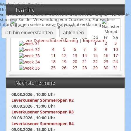
Wir benutzen Cookies
Termine
Um unsere Webseite fortlaufend verbessern zu können,
verwenden wir Cookies. Durch die weitere Nutzung der Webseite
stimmen Sie der Verwendung von Cookies zu. Für weitere
Informationen siehe unsere Datenschutzerklärung
August 2024
ich bin einverstanden
ablehnen
So
Mo
Di
Mi
Do
Fr
Sa
zur Datenschutzerklärung
|
Impressum
1
2
3
4
5
6
7
8
9
10
11
12
13
14
15
16
17
18
19
20
21
22
23
24
25
26
27
28
29
30
31
Nächste Termine
08.08.2026
,
10:00
Uhr
Leverkusener Sommeropen R2
08.08.2026
,
15:00
Uhr
Leverkusener Sommeropen R3
09.08.2026
,
10:00
Uhr
Leverkusener Sommeropen R4
09.08.2026
,
15:00
Uhr