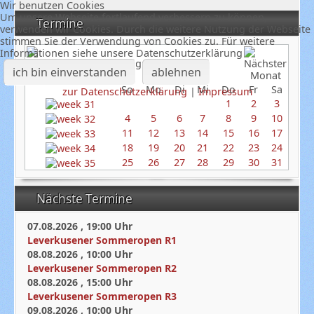
Wir benutzen Cookies
Um unsere Webseite fortlaufend verbessern zu können,
Termine
verwenden wir Cookies. Durch die weitere Nutzung der Webseite
stimmen Sie der Verwendung von Cookies zu. Für weitere
Informationen siehe unsere Datenschutzerklärung
August 2024
ich bin einverstanden
ablehnen
So
Mo
Di
Mi
Do
Fr
Sa
zur Datenschutzerklärung
|
Impressum
1
2
3
4
5
6
7
8
9
10
11
12
13
14
15
16
17
18
19
20
21
22
23
24
25
26
27
28
29
30
31
Nächste Termine
07.08.2026
,
19:00
Uhr
Leverkusener Sommeropen R1
08.08.2026
,
10:00
Uhr
Leverkusener Sommeropen R2
08.08.2026
,
15:00
Uhr
Leverkusener Sommeropen R3
09.08.2026
,
10:00
Uhr