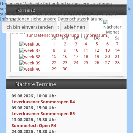
Um unsere Webseite fortlaufend verbessern zu können,
verwenden wir Cookies. Durch die weitere Nutzung der Webseite
Termine
stimmen Sie der Verwendung von Cookies zu. Für weitere
Informationen siehe unsere Datenschutzerklärung
ich bin einverstanden
ablehnen
September 2024
zur Datenschutzerklärung
|
Impressum
So
Mo
Di
Mi
Do
Fr
Sa
1
2
3
4
5
6
7
8
9
10
11
12
13
14
15
16
17
18
19
20
21
22
23
24
25
26
27
28
29
30
Nächste Termine
09.08.2026
,
10:00
Uhr
Leverkusener Sommeropen R4
09.08.2026
,
15:00
Uhr
Leverkusener Sommeropen R5
13.08.2026
,
19:30
Uhr
Sommerloch Open R4
24.08.2026
,
19:30
Uhr