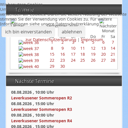
Wir benutzen Cookies
Termine
Um unsere Webseite fortlaufend verbessern zu können,
verwenden wir Cookies. Durch die weitere Nutzung der Webseite
stimmen Sie der Verwendung von Cookies zu. Für weitere
Informationen siehe unsere Datenschutzerklärung
September 2024
ich bin einverstanden
ablehnen
So
Mo
Di
Mi
Do
Fr
Sa
zur Datenschutzerklärung
|
Impressum
1
2
3
4
5
6
7
8
9
10
11
12
13
14
15
16
17
18
19
20
21
22
23
24
25
26
27
28
29
30
Nächste Termine
08.08.2026
,
10:00
Uhr
Leverkusener Sommeropen R2
08.08.2026
,
15:00
Uhr
Leverkusener Sommeropen R3
09.08.2026
,
10:00
Uhr
Leverkusener Sommeropen R4
09.08.2026
,
15:00
Uhr