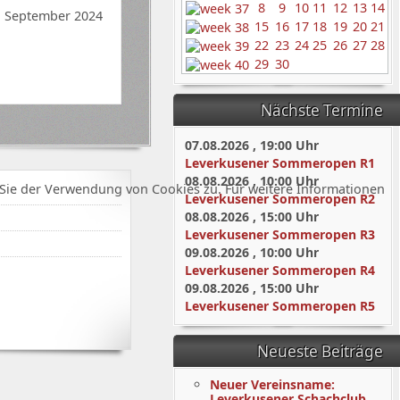
8
9
10
11
12
13
14
. September 2024
15
16
17
18
19
20
21
22
23
24
25
26
27
28
29
30
Nächste Termine
07.08.2026
,
19:00
Uhr
Leverkusener Sommeropen R1
08.08.2026
,
10:00
Uhr
Sie der Verwendung von Cookies zu. Für weitere Informationen
Leverkusener Sommeropen R2
08.08.2026
,
15:00
Uhr
Leverkusener Sommeropen R3
09.08.2026
,
10:00
Uhr
Leverkusener Sommeropen R4
09.08.2026
,
15:00
Uhr
Leverkusener Sommeropen R5
Neueste Beiträge
Neuer Vereinsname:
Leverkusener Schachclub