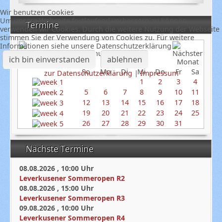
Wir benutzen Cookies
Um unsere Webseite fortlaufend verbessern zu können,
Termine
verwenden wir Cookies. Durch die weitere Nutzung der Webseite
stimmen Sie der Verwendung von Cookies zu. Für weitere
Informationen siehe unsere Datenschutzerklärung
Januar 2025
ich bin einverstanden
ablehnen
So
Mo
Di
Mi
Do
Fr
Sa
zur Datenschutzerklärung
|
Impressum
1
2
3
4
5
6
7
8
9
10
11
12
13
14
15
16
17
18
19
20
21
22
23
24
25
26
27
28
29
30
31
Nächste Termine
08.08.2026
,
10:00
Uhr
Leverkusener Sommeropen R2
08.08.2026
,
15:00
Uhr
Leverkusener Sommeropen R3
09.08.2026
,
10:00
Uhr
Leverkusener Sommeropen R4