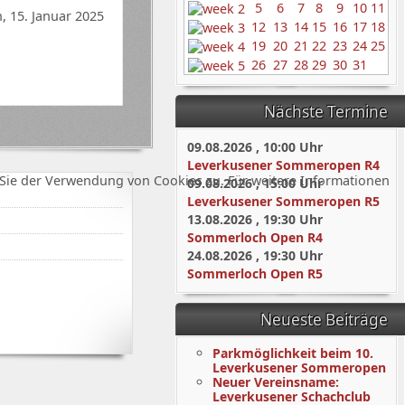
5
6
7
8
9
10
11
, 15. Januar 2025
12
13
14
15
16
17
18
19
20
21
22
23
24
25
26
27
28
29
30
31
Nächste Termine
09.08.2026
,
10:00
Uhr
Leverkusener Sommeropen R4
Sie der Verwendung von Cookies zu. Für weitere Informationen
09.08.2026
,
15:00
Uhr
Leverkusener Sommeropen R5
13.08.2026
,
19:30
Uhr
Sommerloch Open R4
24.08.2026
,
19:30
Uhr
Sommerloch Open R5
Neueste Beiträge
Parkmöglichkeit beim 10.
Leverkusener Sommeropen
Neuer Vereinsname:
Leverkusener Schachclub