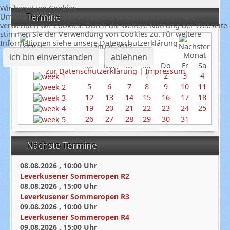
Wir benutzen Cookies
Termine
Um unsere Webseite fortlaufend verbessern zu können,
verwenden wir Cookies. Durch die weitere Nutzung der Webseite
stimmen Sie der Verwendung von Cookies zu. Für weitere
Informationen siehe unsere Datenschutzerklärung
Januar 2025
ich bin einverstanden
ablehnen
So
Mo
Di
Mi
Do
Fr
Sa
zur Datenschutzerklärung
|
Impressum
1
2
3
4
5
6
7
8
9
10
11
12
13
14
15
16
17
18
19
20
21
22
23
24
25
26
27
28
29
30
31
Nächste Termine
08.08.2026
,
10:00
Uhr
Leverkusener Sommeropen R2
08.08.2026
,
15:00
Uhr
Leverkusener Sommeropen R3
09.08.2026
,
10:00
Uhr
Leverkusener Sommeropen R4
09.08.2026
,
15:00
Uhr