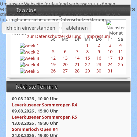
Um unsere Webseite fortlaufend verbessern zu können,
verwenden wir Cookies. Durch die weitere Nutzung der Webseite
Termine
stimmen Sie der Verwendung von Cookies zu. Für weitere
Informationen siehe unsere Datenschutzerklärung
ich bin einverstanden
ablehnen
Januar 2025
zur Datenschutzerklärung
|
Impressum
So
Mo
Di
Mi
Do
Fr
Sa
1
2
3
4
5
6
7
8
9
10
11
12
13
14
15
16
17
18
19
20
21
22
23
24
25
26
27
28
29
30
31
Nächste Termine
09.08.2026
,
10:00
Uhr
Leverkusener Sommeropen R4
09.08.2026
,
15:00
Uhr
Leverkusener Sommeropen R5
13.08.2026
,
19:30
Uhr
Sommerloch Open R4
24.08.2026
,
19:30
Uhr