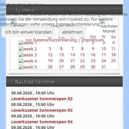
Wir benutzen Cookies
Termine
Um unsere Webseite fortlaufend verbessern zu können,
verwenden wir Cookies. Durch die weitere Nutzung der Webseite
stimmen Sie der Verwendung von Cookies zu. Für weitere
Informationen siehe unsere Datenschutzerklärung
Januar 2025
ich bin einverstanden
ablehnen
So
Mo
Di
Mi
Do
Fr
Sa
zur Datenschutzerklärung
|
Impressum
1
2
3
4
5
6
7
8
9
10
11
12
13
14
15
16
17
18
19
20
21
22
23
24
25
26
27
28
29
30
31
Nächste Termine
08.08.2026
,
10:00
Uhr
Leverkusener Sommeropen R2
08.08.2026
,
15:00
Uhr
Leverkusener Sommeropen R3
09.08.2026
,
10:00
Uhr
Leverkusener Sommeropen R4
09.08.2026
,
15:00
Uhr