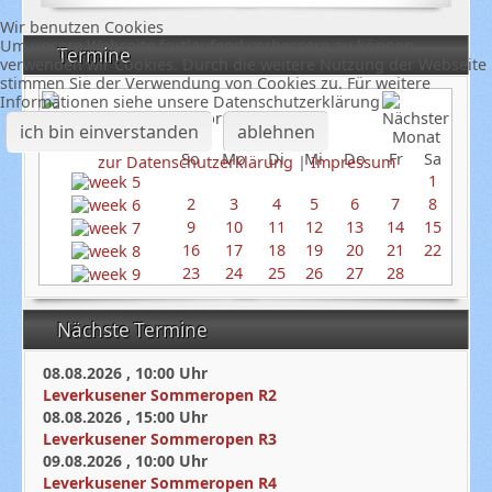
Wir benutzen Cookies
Um unsere Webseite fortlaufend verbessern zu können,
Termine
verwenden wir Cookies. Durch die weitere Nutzung der Webseite
stimmen Sie der Verwendung von Cookies zu. Für weitere
Informationen siehe unsere Datenschutzerklärung
Februar 2025
ich bin einverstanden
ablehnen
So
Mo
Di
Mi
Do
Fr
Sa
zur Datenschutzerklärung
|
Impressum
1
2
3
4
5
6
7
8
9
10
11
12
13
14
15
16
17
18
19
20
21
22
23
24
25
26
27
28
Nächste Termine
08.08.2026
,
10:00
Uhr
Leverkusener Sommeropen R2
08.08.2026
,
15:00
Uhr
Leverkusener Sommeropen R3
09.08.2026
,
10:00
Uhr
Leverkusener Sommeropen R4