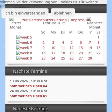
stimmen Sie der Verwendung von Cookies zu. Für weitere
Informationen siehe unsere Datenschutzerklärung
Termine
ich bin einverstanden
ablehnen
zur Datenschutzerklärung
|
Impressum
Februar 2025
So
Mo
Di
Mi
Do
Fr
Sa
1
2
3
4
5
6
7
8
9
10
11
12
13
14
15
16
17
18
19
20
21
22
23
24
25
26
27
28
Nächste Termine
13.08.2026
,
19:30
Uhr
Sommerloch Open R4
24.08.2026
,
19:30
Uhr
Sommerloch Open R5
Neueste Beiträge